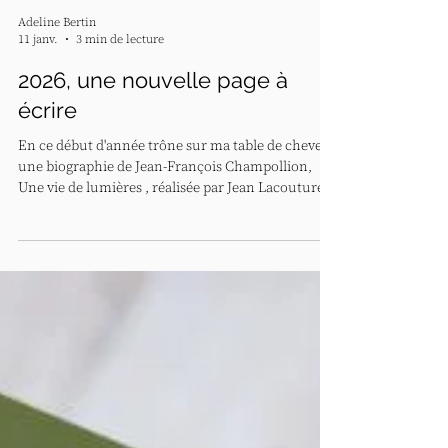
Adeline Bertin
11 janv.
3 min de lecture
2026, une nouvelle page à
écrire
En ce début d'année trône sur ma table de chevet
une biographie de Jean-François Champollion,
Une vie de lumières , réalisée par Jean Lacouture.
Alors que nous venons de tourner la page 2025, ce
thème, la lumière, est une constante de mon
hiver. Qu'elle soit douce, chaude, mordante ou
voilée, la lumière irradie nos vies ; elle se lève,
chatoie, ondule, puis s'estompe au profit de la
nuit. Tantôt filtrée par les nuages ou les feuillages,
brouillée par la pluie ou éclatante da